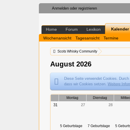
Anmelden oder registrieren
Kalender
Home
Forum
Lexikon
Wochenansicht
Tagesansicht
Termine
Scots Whisky Community
August 2026
Diese Seite verwendet Cookies. Durch 
dass wir Cookies setzen.
Weitere Info
Montag
Dienstag
Mittw
31
27
28
5 Geburtstage
7 Geburtstage
5 Geburt