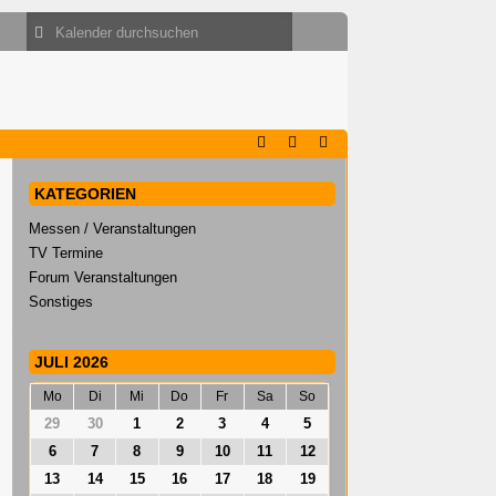
KATEGORIEN
Messen / Veranstaltungen
TV Termine
Forum Veranstaltungen
Sonstiges
JULI 2026
Mo
Di
Mi
Do
Fr
Sa
So
29
30
1
2
3
4
5
6
7
8
9
10
11
12
13
14
15
16
17
18
19