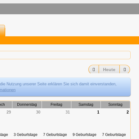
Heute
die Nutzung unserer Seite erklären Sie sich damit einverstanden,
rmationen
och
Donnerstag
Freitag
Samstag
Sonntag
29
30
31
1
2
stage
3 Geburtstage
7 Geburtstage
9 Geburtstage
7 Geburtstage