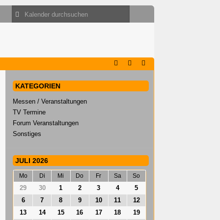
KATEGORIEN
Messen / Veranstaltungen
TV Termine
Forum Veranstaltungen
Sonstiges
JULI 2026
Mo
Di
Mi
Do
Fr
Sa
So
29
30
1
2
3
4
5
6
7
8
9
10
11
12
13
14
15
16
17
18
19