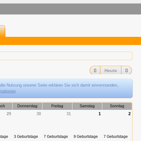
Heute
die Nutzung unserer Seite erklären Sie sich damit einverstanden,
rmationen
och
Donnerstag
Freitag
Samstag
Sonntag
29
30
31
1
2
stage
3 Geburtstage
7 Geburtstage
9 Geburtstage
7 Geburtstage