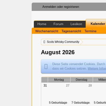
Anmelden oder registrieren
Kalender
Home
Forum
Lexikon
Wochenansicht
Tagesansicht
Termine
Scots Whisky Community
August 2026
Diese Seite verwendet Cookies. Durch 
dass wir Cookies setzen.
Weitere Info
Montag
Dienstag
Mittw
31
27
28
5 Geburtstage
7 Geburtstage
5 Geburt