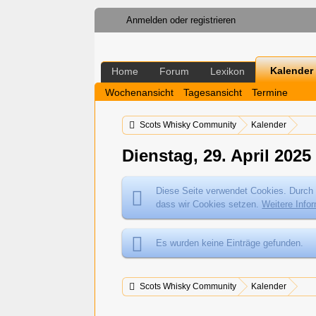
Anmelden oder registrieren
Kalender
Home
Forum
Lexikon
Wochenansicht
Tagesansicht
Termine
Scots Whisky Community
Kalender
Dienstag, 29. April 2025
Diese Seite verwendet Cookies. Durch 
dass wir Cookies setzen.
Weitere Info
Es wurden keine Einträge gefunden.
Scots Whisky Community
Kalender