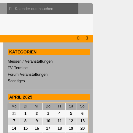
KATEGORIEN
Messen / Veranstaltungen
TV Termine
Forum Veranstaltungen
Sonstiges
APRIL 2025
Mo
Di
Mi
Do
Fr
Sa
So
31
1
2
3
4
5
6
7
8
9
10
11
12
13
14
15
16
17
18
19
20