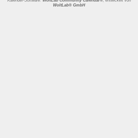
Kalender-Software:
WoltLab Community Calendar®
, entwickelt von
WoltLab® GmbH