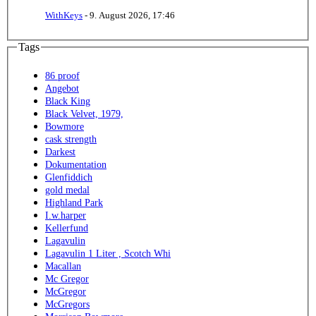
WithKeys
-
9. August 2026, 17:46
Tags
86 proof
Angebot
Black King
Black Velvet, 1979,
Bowmore
cask strength
Darkest
Dokumentation
Glenfiddich
gold medal
Highland Park
I.w.harper
Kellerfund
Lagavulin
Lagavulin 1 Liter , Scotch Whi
Macallan
Mc Gregor
McGregor
McGregors