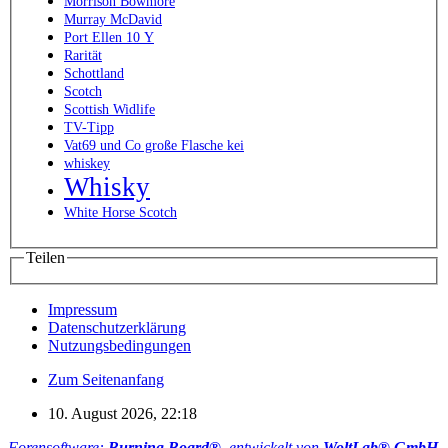
Morrison Bowmore
Murray McDavid
Port Ellen 10 Y
Rarität
Schottland
Scotch
Scottish Widlife
TV-Tipp
Vat69 und Co große Flasche kei
whiskey
Whisky
White Horse Scotch
Teilen
Impressum
Datenschutzerklärung
Nutzungsbedingungen
Zum Seitenanfang
10. August 2026, 22:18
Forensoftware:
Burning Board®
, entwickelt von
WoltLab® GmbH