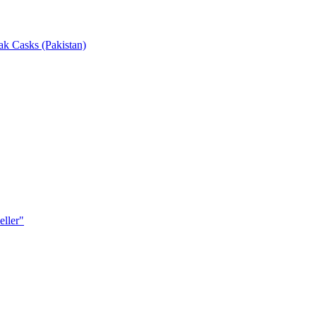
k Casks (Pakistan)
ller"