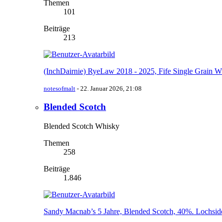
Themen
101
Beiträge
213
(InchDairnie) RyeLaw 2018 - 2025, Fife Single Grain 
notesofmalt
-
22. Januar 2026, 21:08
Blended Scotch
Blended Scotch Whisky
Themen
258
Beiträge
1.846
Sandy Macnab’s 5 Jahre, Blended Scotch, 40%. Lochside 