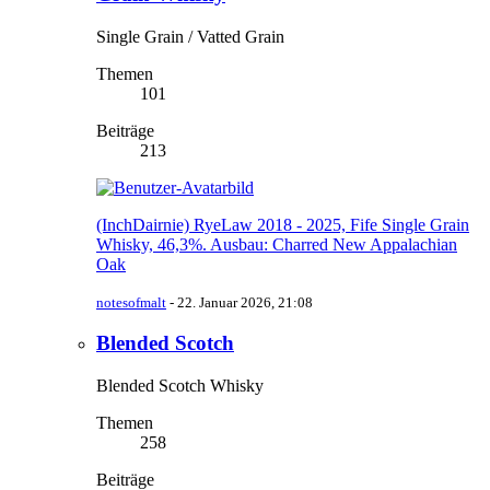
Single Grain / Vatted Grain
Themen
101
Beiträge
213
(InchDairnie) RyeLaw 2018 - 2025, Fife Single Grain
Whisky, 46,3%. Ausbau: Charred New Appalachian
Oak
notesofmalt
-
22. Januar 2026, 21:08
Blended Scotch
Blended Scotch Whisky
Themen
258
Beiträge