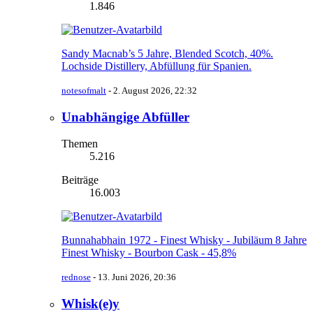
1.846
Sandy Macnab’s 5 Jahre, Blended Scotch, 40%.
Lochside Distillery, Abfüllung für Spanien.
notesofmalt
-
2. August 2026, 22:32
Unabhängige Abfüller
Themen
5.216
Beiträge
16.003
Bunnahabhain 1972 - Finest Whisky - Jubiläum 8 Jahre
Finest Whisky - Bourbon Cask - 45,8%
rednose
-
13. Juni 2026, 20:36
Whisk(e)y