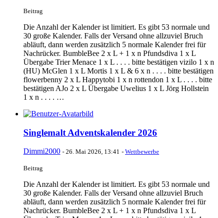
Beitrag
Die Anzahl der Kalender ist limitiert. Es gibt 53 normale und
30 große Kalender. Falls der Versand ohne allzuviel Bruch
abläuft, dann werden zusätzlich 5 normale Kalender frei für
Nachrücker. BumbleBee 2 x L + 1 x n Pfundsdiva 1 x L
Übergabe Trier Menace 1 x L . . . . bitte bestätigen vizilo 1 x n
(HU) McGlen 1 x L Mortis 1 x L & 6 x n . . . . bitte bestätigen
flowerbenny 2 x L Happytobi 1 x n rottendon 1 x L . . . . bitte
bestätigen AJo 2 x L Übergabe Uwelius 1 x L Jörg Hollstein
1 x n . . . . …
Singlemalt Adventskalender 2026
Dimmi2000
-
26. Mai 2026, 13:41
-
Wettbewerbe
Beitrag
Die Anzahl der Kalender ist limitiert. Es gibt 53 normale und
30 große Kalender. Falls der Versand ohne allzuviel Bruch
abläuft, dann werden zusätzlich 5 normale Kalender frei für
Nachrücker. BumbleBee 2 x L + 1 x n Pfundsdiva 1 x L