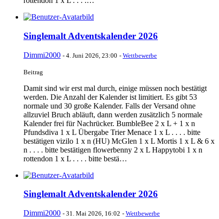
rottendon 1 x L . . . .…
Singlemalt Adventskalender 2026
Dimmi2000
-
4. Juni 2026, 23:00
-
Wettbewerbe
Beitrag
Damit sind wir erst mal durch, einige müssen noch bestätigt
werden. Die Anzahl der Kalender ist limitiert. Es gibt 53
normale und 30 große Kalender. Falls der Versand ohne
allzuviel Bruch abläuft, dann werden zusätzlich 5 normale
Kalender frei für Nachrücker. BumbleBee 2 x L + 1 x n
Pfundsdiva 1 x L Übergabe Trier Menace 1 x L . . . . bitte
bestätigen vizilo 1 x n (HU) McGlen 1 x L Mortis 1 x L & 6 x
n . . . . bitte bestätigen flowerbenny 2 x L Happytobi 1 x n
rottendon 1 x L . . . . bitte bestä…
Singlemalt Adventskalender 2026
Dimmi2000
-
31. Mai 2026, 16:02
-
Wettbewerbe