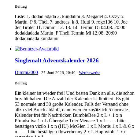
Beitrag
Liste: 1. dodadiadada 2. kundalini 3. Megadet 4. Ozzy 5.
Martin_P 6. Theli 7. andreas_k 8. Hutti 9. rogo136 10. Joe
der Tiroler 11. Dimmi 12. 13. 14. Termin Di 04.08. 20:00
dodaidadada Martin_P Theli Termin Mi 12.08. 20:00
dodadiadada kundalini
Singlemalt Adventskalender 2026
Dimmi2000
-
27. Juni 2026, 20:40
-
Wettbewerbe
Beitrag
Ein kleiner ist wieder frei! Und besten Dank an alle, die schon
bezahlt haben. Die Anzahl der Kalender ist limitiert. Es gibt
53 normale und 30 große Kalender. Falls der Versand ohne
allzu viel Bruch abläuft, dann werden zusätzlich 5 normale
Kalender frei für Nachrücker. BumbleBee 2 x L + 1 x n
Pfundsdiva 1 x L Übergabe Trier Menace 1 x L . . . . bitte
bestätigen vizilo 1 x n (HU) McGlen 1 x L Mortis 1 x L & 6 x
n . . . . bitte bestätigen flowerbenny 2 x L Happytobi 1 x n