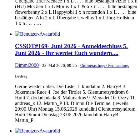
Übergabe Trier Menace 1 x L . . . . bitte bestätigen vizilo 1 x n
(HU) McGlen 1 x L Mortis 1 x L & 6 x n . . . . bitte bestätigen
flowerbenny 2 x L Happytobi 1 x n rottendon 1 x L . . . . bitte
bestätigen AJo 2 x L Übergabe Uwelius 1 x L Jörg Hollstein
1 x n . . . . …
CSSOT#169- Juni 2026 - Anmeldeschluss 5.
Juni 2026 - Ihr werdet Euch wundern....
Dimmi2000
-
23. Mai 2026, 00:25
-
Onlinetastings / Ferntastings
Beitrag
Gerne wieder dabei. Die Liste: 1. kundalini 2. HarryB 3.
Jokerman4Race 4. Joe der Tiroler 5. Glenturretsyndrom 6.
Hutti 7. dodadiadada 8. Maltmarkus 9. Megadet 10. Ozzy 11.
andreas_k 12. Martin_P 13. Dimmi Die Termine: (jeweils
20:00 Uhr) Montag 15.06.2026 kundalini Glenturretsyndrom
Hutti Dimmi Dienstag 23.06.2026 kundalini HarryB
Martin_P