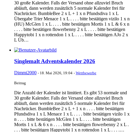
30 große Kalender. Falls der Versand ohne allzuviel Bruch
abläuft, dann werden zusätzlich 5 normale Kalender frei für
Nachrücker. BumbleBee 2 x L + 1 x n Pfundsdiva 1 x L
Übergabe Trier Menace 1 x L . . . . bitte bestätigen vizilo 1 x n
(HU) McGlen 1 x L . . . . bitte bestätigen Mortis 1 x L & 6 x n
. . . . bitte bestätigen flowerbenny 2 x L . . . . bitte bestätigen
Happytobi 1 x n rottendon 1 x L . . . . bitte bestätigen AJo 2 x
L Üb…
Singlemalt Adventskalender 2026
Dimmi2000
-
18. Mai 2026, 19:04
-
Wettbewerbe
Beitrag
Die Anzahl der Kalender ist limitiert. Es gibt 53 normale und
30 große Kalender. Falls der Versand ohne allzuviel Bruch
abläuft, dann werden zusätzlich 5 normale Kalender frei für
Nachrücker. BumbleBee 2 x L + 1 x n . . . . bitte bestätigen
Pfundsdiva 1 x L Menace 1 x L . . . . bitte bestätigen vizilo 1 x
n . . . . bitte bestätigen McGlen 1 x L . . . . bitte bestätigen
Mortis 1 x L & 6 x n . . . . bitte bestätigen flowerbenny 2 x L .
. . . bitte bestätigen Happytobi 1 x n rottendon 1 x L . . . .…