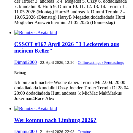
der Tiroler 3. andreas_k 4. Megadet 5. Ozzy 6. dodadiadada
7. kundalini 8. Hutti 9. Dimmi 10. 11. 12. 13. 14. Termin 1 -
11.05.2026 (Montag) HarryB andreas_k Dimmi Termin 2 -
19.05.2026 (Dienstag) HarryB Megadet dodadiadada Hutti
Möglicher Ausweichtermin: 21.05.2026 (Donnerstag)
CSSOT #167 April 2026 "3 Leckereien aus
meinem Keller"
Dimmi2000
-
22. April 2026, 12:26
-
Onlinetastings / Ferntastings
Beitrag
Ich bin auch nächste Woche dabei. Termin Mi 22.04. 20:00
dodadiadada kundalini Ozzy Joe der Tiroler Termin Di 28.04.
20:00 dodadiadada Hutti andreas_k MicMac MaltMarkus
Jokerman4Race Alex
Wer kommt nach Limburg 2026?
Dimmi2000
-
21. April 2026, 22:03
-
Termine