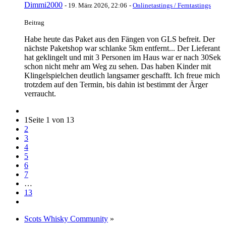
Dimmi2000
-
19. März 2026, 22:06
-
Onlinetastings / Ferntastings
Beitrag
Habe heute das Paket aus den Fängen von GLS befreit. Der
nächste Paketshop war schlanke 5km entfernt... Der Lieferant
hat geklingelt und mit 3 Personen im Haus war er nach 30Sek
schon nicht mehr am Weg zu sehen. Das haben Kinder mit
Klingelspielchen deutlich langsamer geschafft. Ich freue mich
trotzdem auf den Termin, bis dahin ist bestimmt der Ärger
verraucht.
1
Seite 1 von 13
2
3
4
5
6
7
…
13
Scots Whisky Community
»