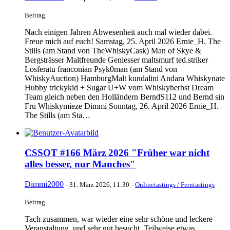
Beitrag
Nach einigen Jahren Abwesenheit auch mal wieder dabei.
Freue mich auf euch! Samstag, 25. April 2026 Ernie_H. The
Stills (am Stand von TheWhiskyCask) Man of Skye &
Bergsträsser Maltfreunde Geniesser maltsmurf ted.striker
Losferatu franconian Psyk0man (am Stand von
WhiskyAuction) HamburgMalt kundalini Andara Whiskynate
Hubby trickykid + Sugar U+W vom Whiskyherbst Dream
Team gleich neben den Holländern BerndS112 und Bernd sin
Fru Whiskymieze Dimmi Sonntag, 26. April 2026 Ernie_H.
The Stills (am Sta…
CSSOT #166 März 2026 "Früher war nicht
alles besser, nur Manches"
Dimmi2000
-
31. März 2026, 11:30
-
Onlinetastings / Ferntastings
Beitrag
Tach zusammen, war wieder eine sehr schöne und leckere
Veranstaltung, und sehr gut besucht. Teilweise etwas