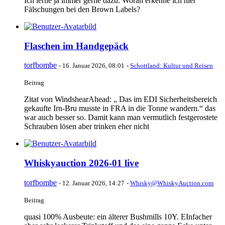
Ich lerne ja immer gerne dazu. Woran erkenne ich hier
Fälschungen bei den Brown Labels?
Flaschen im Handgepäck
torfbombe
-
16. Januar 2026, 08:01
-
Schottland: Kultur und Reisen
Beitrag
Zitat von WindshearAhead: „ Das im EDI Sicherheitsbereich
gekaufte Irn-Bru musste in FRA in die Tonne wandern.“ das
war auch besser so. Damit kann man vermutlich festgerostete
Schrauben lösen aber trinken eher nicht
Whiskyauction 2026-01 live
torfbombe
-
12. Januar 2026, 14:27
-
Whisky@WhiskyAuction.com
Beitrag
quasi 100% Ausbeute: ein älterer Bushmills 10Y. EInfacher