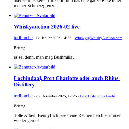
aber sehr leckerer Trinkstoff und das eine ganze Ecke unter
meiner Schmerzgrenze.
Whiskyauction 2026-02 live
torfbombe
-
12. Januar 2026, 14:23
-
Whisky@WhiskyAuction.com
Beitrag
es sei denn, man mag Bushmills ...
Lochindaal, Port Charlotte oder auch Rhins-
Distillery
torfbombe
-
25. Dezember 2025, 12:25
-
Lost Distilleries Inseln
Beitrag
Tolle Arbeit, Benny! Ich lese deine Recherchen hier immer
wieder gerne!