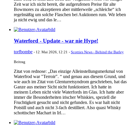
Zeit war ich nicht bereit, die aufgerufenen Preise für alte
Bowmores zu akzeptieren aber mittlerweile „schleiche“ ich
regelmäßig um solche Flaschen bei Auktionen rum. Wir leben
ja nicht ewig und das le…
Waterford - Update - war nie Hype!
torfbombe
-
12. Mai 2026, 12:21
-
Scotties News - Behind the Barley
Beitrag
Zitat von rednose: „Das einzige Alleinstellungsmerkmal von
Waterfrod war "Terroir". “ und genau aus diesem Grund, und
wie auch im Zitat von Glenturretsyndrom geschrieben, hat das
Ganze aus meiner Sicht nicht funktioniert. Ich hatte in
meinem Leben nicht viele Waterfords im Glas. Ich hatte aber
immer die Besonderheiten irischer Whiskies, speziell die
Fruchtigkeit gesucht und nicht gefunden. Es war halt nicht
Potstill und auch nicht 3-fach destilliert. Also quasi Whisky
schottischer Machart in Irl…