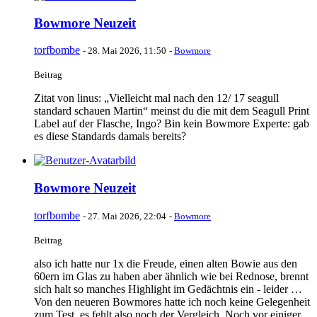
Bowmore Neuzeit
torfbombe
-
28. Mai 2026, 11:50
-
Bowmore
Beitrag
Zitat von linus: „Vielleicht mal nach den 12/ 17 seagull
standard schauen Martin“ meinst du die mit dem Seagull Print
Label auf der Flasche, Ingo? Bin kein Bowmore Experte: gab
es diese Standards damals bereits?
Bowmore Neuzeit
torfbombe
-
27. Mai 2026, 22:04
-
Bowmore
Beitrag
also ich hatte nur 1x die Freude, einen alten Bowie aus den
60ern im Glas zu haben aber ähnlich wie bei Rednose, brennt
sich halt so manches Highlight im Gedächtnis ein - leider …
Von den neueren Bowmores hatte ich noch keine Gelegenheit
zum Test, es fehlt also noch der Vergleich. Noch vor einiger