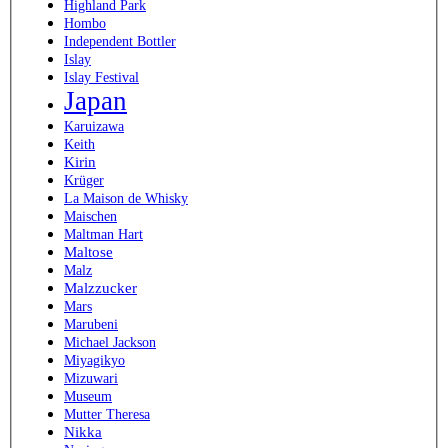
Highland Park
Hombo
Independent Bottler
Islay
Islay Festival
Japan
Karuizawa
Keith
Kirin
Krüger
La Maison de Whisky
Maischen
Maltman Hart
Maltose
Malz
Malzzucker
Mars
Marubeni
Michael Jackson
Miyagikyo
Mizuwari
Museum
Mutter Theresa
Nikka