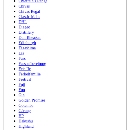
Chieftain's Range
Chivas
Chivas Regal
Classic Malts
DHL
Diageo
Distillery
Dun Bheagan
Edinburgh
Eigashima
Eis
Fass
Fassaufbereitung
Feis Ile
Ferkelfamilie
Festival
Fuji
Fun
Gin
Golden Promise
Gotemba
Gärung
HP
Hakushu
Highland