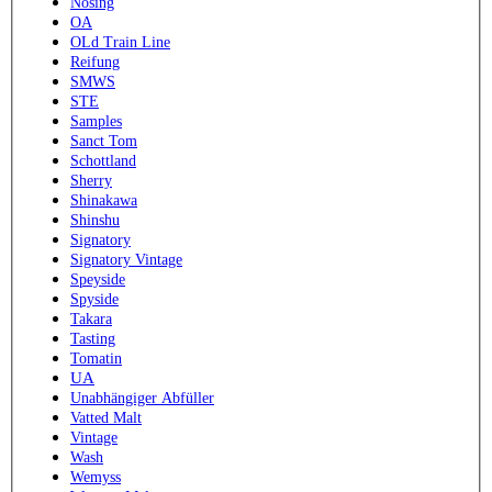
Nosing
OA
OLd Train Line
Reifung
SMWS
STE
Samples
Sanct Tom
Schottland
Sherry
Shinakawa
Shinshu
Signatory
Signatory Vintage
Speyside
Spyside
Takara
Tasting
Tomatin
UA
Unabhängiger Abfüller
Vatted Malt
Vintage
Wash
Wemyss