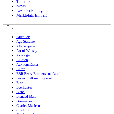
Termine
News
Lexikon-Eintrag
Marktplatz-Eintrag
Tags
Abfüller
Age Statement
Altersangabe
Art of Whisky
As we get it
Auktion
Auktionshäuser
Autor
BBR Berry Brothers and Rudd
Barley malt malting root
Base
Beerhunter
Blend
Blended Malt
Brennerei
Charles Maclean
Chichibu