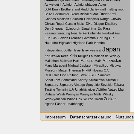
As we get it
Auktion
Auktionshäuser
Autor
BBR Berry Brothers and Rudd
Barley malt malting root
Brennerei
Base
Beerhunter
Blend
Blended Malt
Charles Maclean
Chichibu
Chieftain's Range
Chivas
Chivas Regal
Classic Malts
DHL
Diageo
Distillery
Dun Bheagan
Edinburgh
Eigashima
Eis
Fass
Fassaufbereitung
Feis Ile
Ferkelfamilie
Festival
Fuji
Fun
Gin
Golden Promise
Gotemba
Gärung
HP
Hakushu
Highland
Highland Park
Hombo
Japan
Independent Bottler
Islay
Islay Festival
Kirin
Karuizawa
Keith
Krüger
La Maison de Whisky
Maltose
Malzzucker
Maischen
Maltman Hart
Malz
Mars
Marubeni
Michael Jackson
Miyagikyo
Mizuwari
Nikka
Museum
Mutter Theresa
Nosing
OA
OLd Train Line
Reifung
SMWS
STE
Samples
Sanct Tom
Schottland
Sherry
Shinakawa
Shinshu
Signatory
Signatory Vintage
Speyside
Spyside
Takara
UA
Tasting
Tomatin
Unabhängiger Abfüller
Vatted Malt
Vintage
Wash
Wemyss
Wemyss Malts
Whisky
Zucker
Whiskyauction
White Oak
Würze
Yoichi
eigene Fässer
unabhängig
Impressum
Datenschutzerklärung
Nutzungs