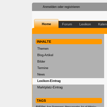
Anmelden oder registrieren
Home
Forum
Lexikon
Kalen
INHALTE
Themen
Blog-Artikel
Bilder
Termine
News
Lexikon-Eintrag
Marktplatz-Eintrag
TAGS
Abfüller
Age Statement
Altersangabe
Art of Whisky