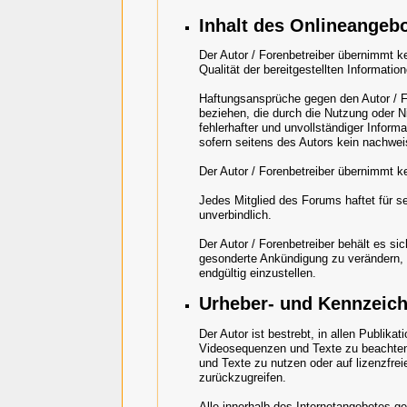
Inhalt des Onlineangeb
Der Autor / Forenbetreiber übernimmt kei
Qualität der bereitgestellten Informatio
Haftungsansprüche gegen den Autor / For
beziehen, die durch die Nutzung oder 
fehlerhafter und unvollständiger Infor
sofern seitens des Autors kein nachweis
Der Autor / Forenbetreiber übernimmt kei
Jedes Mitglied des Forums haftet für se
unverbindlich.
Der Autor / Forenbetreiber behält es si
gesonderte Ankündigung zu verändern, z
endgültig einzustellen.
Urheber- und Kennzeic
Der Autor ist bestrebt, in allen Publik
Videosequenzen und Texte zu beachten
und Texte zu nutzen oder auf lizenzfr
zurückzugreifen.
Alle innerhalb des Internetangebotes g