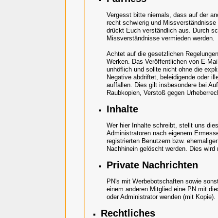
Vergesst bitte niemals, dass auf der a
recht schwierig und Missverständnisse
drückt Euch verständlich aus. Durch s
Missverständnisse vermieden werden.
Achtet auf die gesetzlichen Regelungen
Werken. Das Veröffentlichen von E-Mai
unhöflich und sollte nicht ohne die exp
Negative abdriftet, beleidigende oder il
auffallen. Dies gilt insbesondere bei 
Raubkopien, Verstoß gegen Urheberrec
Inhalte
Wer hier Inhalte schreibt, stellt uns d
Administratoren nach eigenem Ermessen
registrierten Benutzern bzw. ehemaligen
Nachhinein gelöscht werden. Dies wird m
Private Nachrichten
PN's mit Werbebotschaften sowie sonsti
einem anderen Mitglied eine PN mit dies
oder Administrator wenden (mit Kopie).
Rechtliches