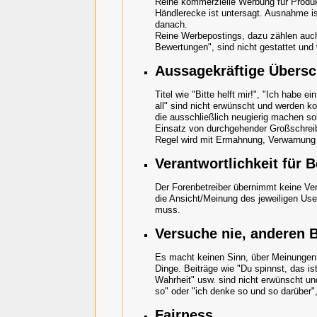
Reine kommerzielle Werbung für Produk
Händlerecke ist untersagt. Ausnahme is
danach.
Reine Werbepostings, dazu zählen auc
Bewertungen", sind nicht gestattet und
Aussagekräftige Übersc
Titel wie "Bitte helft mir!", "Ich habe
all" sind nicht erwünscht und werden k
die ausschließlich neugierig machen so
Einsatz von durchgehender Großschreibu
Regel wird mit Ermahnung, Verwarnung
Verantwortlichkeit für B
Der Forenbetreiber übernimmt keine Vera
die Ansicht/Meinung des jeweiligen Use
muss.
Versuche nie, anderen 
Es macht keinen Sinn, über Meinungen zu
Dinge. Beiträge wie "Du spinnst, das is
Wahrheit" usw. sind nicht erwünscht un
so" oder "ich denke so und so darüber",
Fairness