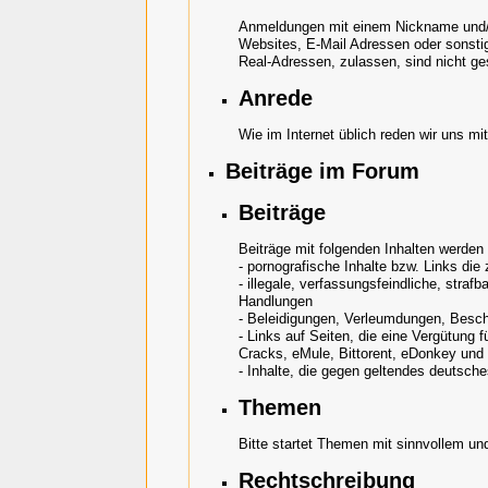
Anmeldungen mit einem Nickname und/od
Websites, E-Mail Adressen oder sonsti
Real-Adressen, zulassen, sind nicht ge
Anrede
Wie im Internet üblich reden wir uns 
Beiträge im Forum
Beiträge
Beiträge mit folgenden Inhalten werden
- pornografische Inhalte bzw. Links die
- illegale, verfassungsfeindliche, straf
Handlungen
- Beleidigungen, Verleumdungen, Besc
- Links auf Seiten, die eine Vergütung f
Cracks, eMule, Bittorent, eDonkey und 
- Inhalte, die gegen geltendes deutsch
Themen
Bitte startet Themen mit sinnvollem un
Rechtschreibung