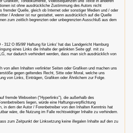
her Grafiken, Tondokumente, Videosequenzen und Texte in anderen
tionen ist ohne ausdrückliche Zustimmung des Autors nicht
s fremder Quelle, gleich ob Internet oder sonstiger Medien und / oder
tter / Anderer ist nur gestattet, wenn ausdrücklich auf die Quelle
nnen zum zeitlich begrenzten oder unbegrenzten Ausschluß aus dem
- 312 O 85/99' Haftung für Links' hat das Landgericht Hamburg
gung eines Links die Inhalte der gelinkten Seite ggf. mit zu
 LG, nur dadurch verhindert werden, dass man sich ausdrücklich von
ch von allen Inhalten verlinkter Seiten oder Grafiken und machen uns
Verstöße gegen geltendes Recht, Sitte oder Moral, welche uns
ung von Links, Einträgen, Grafiken oder Ähnlichem zur Folge.
 auf fremde Webseiten ("Hyperlinks"), die außerhalb des
orenbetreibers liegen, würde eine Haftungsverpflichtung
en, in dem der Autor / Forenbetreiber von den Inhalten Kenntnis hat
bar wäre, die Nutzung im Falle rechtswidriger Inhalte zu verhindern.
 dass zum Zeitpunkt der Linksetzung keine illegalen Inhalte auf den zu