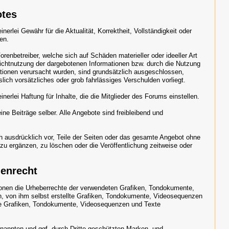
otes
nerlei Gewähr für die Aktualität, Korrektheit, Vollständigkeit oder
nen.
enbetreiber, welche sich auf Schäden materieller oder ideeller Art
Nichtnutzung der dargebotenen Informationen bzw. durch die Nutzung
mationen verursacht wurden, sind grundsätzlich ausgeschlossen,
lich vorsätzliches oder grob fahrlässiges Verschulden vorliegt.
nerlei Haftung für Inhalte, die die Mitglieder des Forums einstellen.
ine Beiträge selber. Alle Angebote sind freibleibend und
ch ausdrücklich vor, Teile der Seiten oder das gesamte Angebot ohne
u ergänzen, zu löschen oder die Veröffentlichung zeitweise oder
henrecht
ationen die Urheberrechte der verwendeten Grafiken, Tondokumente,
, von ihm selbst erstellte Grafiken, Tondokumente, Videosequenzen
eie Grafiken, Tondokumente, Videosequenzen und Texte
enannten und ggf. durch Dritte geschützten Marken- und