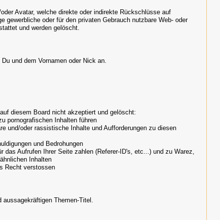
er Avatar, welche direkte oder indirekte Rückschlüsse auf
ge gewerbliche oder für den privaten Gebrauch nutzbare Web- oder
stattet und werden gelöscht.
mit Du und dem Vornamen oder Nick an.
 auf diesem Board nicht akzeptiert und gelöscht:
 zu pornografischen Inhalten führen
bare und/oder rassistische Inhalte und Aufforderungen zu diesen
huldigungen und Bedrohungen
ür das Aufrufen Ihrer Seite zahlen (Referer-ID's, etc...) und zu Warez,
ähnlichen Inhalten
es Recht verstossen
d aussagekräftigen Themen-Titel.