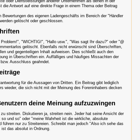
te oder Dienstleistungen anderer Unternehmen als denen in der
t die Antwort auf eine direkte Frage in einem Thema oder Beitrag
h Bewertungen des eigenen Ladengeschäfts im Bereich der "Händler
 werden gelöscht oder geschlossen.
hriften
 ein Problem!", "WICHTIG!", "Hallo usw.", "Was sagt Ihr dazu?" oder "@
ommentarlos gelöscht. Ebenfalls nicht erwünscht sind Überschriften,
llen und gegenteiligen Inhalt aufweisen. Dies schließt auch den
ng in Überschriften ein. Auffälliges und häufiges Missachten der
 bzw. Ausschluss geahndet.
eiträge
ntwortung für die Aussagen von Dritten. Ein Beitrag gibt lediglich
rs wieder, die sich nicht mit der Meinung des Foreninhabers decken
Benutzern deine Meinung aufzuzwingen
 streiten. Diskutieren ja, streiten nein. Jeder hat seine Ansicht der
t so und so" oder "meine Wahrheit ist die wirkliche, absolute
d führen nur zu Streitereien. Schreibt man jedoch "Also ich sehe das
 ist das absolut in Ordnung.