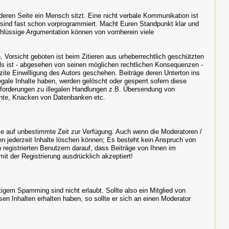
nderen Seite ein Mensch sitzt. Eine nicht verbale Kommunikation ist
 sind fast schon vorprogrammiert. Macht Euren Standpunkt klar und
chlüssige Argumentation können von vornherein viele
. Vorsicht geboten ist beim Zitieren aus urheberrechtlich geschützten
ls ist - abgesehen von seinen möglichen rechtlichen Konsequenzen -
lizite Einwilligung des Autors geschehen. Beiträge deren Unterton ins
legale Inhalte haben, werden gelöscht oder gesperrt sofern diese
Aufforderungen zu illegalen Handlungen z.B. Übersendung von
hte, Knacken von Datenbanken etc.
iese auf unbestimmte Zeit zur Verfügung. Auch wenn die Moderatoren /
 jederzeit Inhalte löschen können; Es besteht kein Anspruch von
 registrierten Benutzern darauf, dass Beiträge von Ihnen im
it der Registrierung ausdrücklich akzeptiert!
gem Spamming sind nicht erlaubt. Sollte also ein Mitglied von
en Inhalten erhalten haben, so sollte er sich an einen Moderator