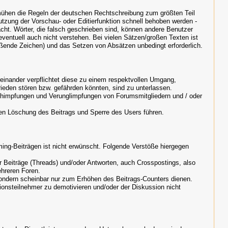
mühen die Regeln der deutschen Rechtschreibung zum größten Teil
utzung der Vorschau- oder Editierfunktion schnell behoben werden -
acht. Wörter, die falsch geschrieben sind, können andere Benutzer
eventuell auch nicht verstehen. Bei vielen Sätzen/großen Texten ist
eßende Zeichen) und das Setzen von Absätzen unbedingt erforderlich.
reinander verpflichtet diese zu einem respektvollen Umgang,
ieden stören bzw. gefährden könnten, sind zu unterlassen.
chimpfungen und Verunglimpfungen von Forumsmitgliedern und / oder
en Löschung des Beitrags und Sperre des Users führen.
ng-Beiträgen ist nicht erwünscht. Folgende Verstöße hiergegen
er Beiträge (Threads) und/oder Antworten, auch Crosspostings, also
ehreren Foren.
 sondern scheinbar nur zum Erhöhen des Beitrags-Counters dienen.
sionsteilnehmer zu demotivieren und/oder der Diskussion nicht