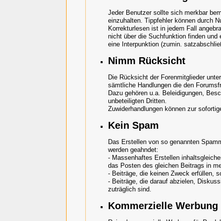
Jeder Benutzer sollte sich merkbar be
einzuhalten. Tippfehler können durch N
Korrekturlesen ist in jedem Fall angebr
nicht über die Suchfunktion finden und 
eine Interpunktion (zumin. satzabschli
Nimm Rücksicht
Die Rücksicht der Forenmitglieder unte
sämtliche Handlungen die den Forumsfr
Dazu gehören u.a. Beleidigungen, Bes
unbeteiligten Dritten.
Zuwiderhandlungen können zur sofortig
Kein Spam
Das Erstellen von so genannten Spammi
werden geahndet:
- Massenhaftes Erstellen inhaltsgleich
das Posten des gleichen Beitrags in m
- Beiträge, die keinen Zweck erfüllen,
- Beiträge, die darauf abzielen, Diskus
zuträglich sind.
Kommerzielle Werbung