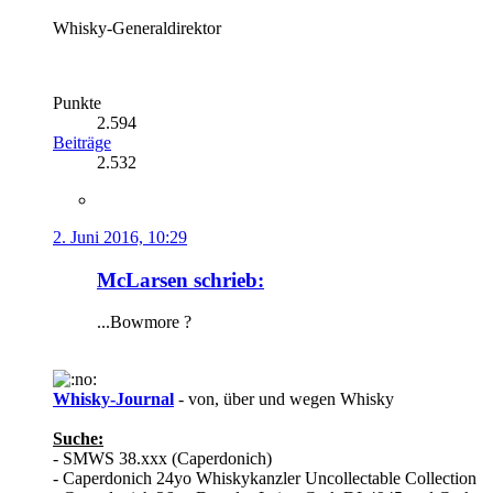
Whisky-Generaldirektor
Punkte
2.594
Beiträge
2.532
2. Juni 2016, 10:29
McLarsen schrieb:
...Bowmore ?
Whisky-Journal
- von, über und wegen Whisky
Suche:
- SMWS 38.xxx (Caperdonich)
- Caperdonich 24yo Whiskykanzler Uncollectable Collection