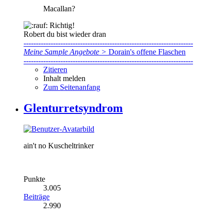
Macallan?
Richtig!
Robert du bist wieder dran
---------------------------------------------------------------------
Meine Sample Angebote >
Dorain's offene Flaschen
---------------------------------------------------------------------
Zitieren
Inhalt melden
Zum Seitenanfang
Glenturretsyndrom
ain't no Kuscheltrinker
Punkte
3.005
Beiträge
2.990