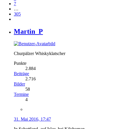
7
…
305
Martin_P
Churpälzer Whiskyklatscher
Punkte
2.884
Beiträge
2.716
Bilder
58
Termine
4
31. Mai 2016, 17:47
In Schottland, auf Islay, bei Kilchoman