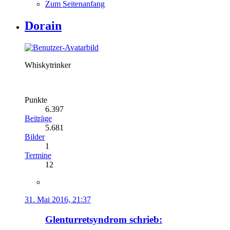
Zum Seitenanfang
Dorain
Whiskytrinker
Punkte
6.397
Beiträge
5.681
Bilder
1
Termine
12
31. Mai 2016, 21:37
Glenturretsyndrom schrieb: