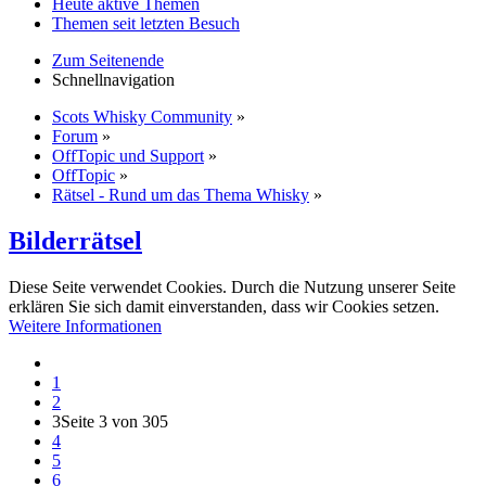
Heute aktive Themen
Themen seit letzten Besuch
Zum Seitenende
Schnellnavigation
Scots Whisky Community
»
Forum
»
OffTopic und Support
»
OffTopic
»
Rätsel - Rund um das Thema Whisky
»
Bilderrätsel
Diese Seite verwendet Cookies. Durch die Nutzung unserer Seite
erklären Sie sich damit einverstanden, dass wir Cookies setzen.
Weitere Informationen
1
2
3
Seite 3 von 305
4
5
6