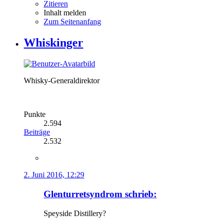
Zitieren
Inhalt melden
Zum Seitenanfang
Whiskinger
Whisky-Generaldirektor
Punkte
2.594
Beiträge
2.532
2. Juni 2016, 12:29
Glenturretsyndrom schrieb:
Speyside Distillery?