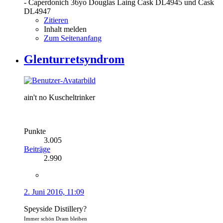
- Caperdonich 36yo Douglas Laing Cask DL4945 und Cask
DL4947
Zitieren
Inhalt melden
Zum Seitenanfang
Glenturretsyndrom
ain't no Kuscheltrinker
Punkte
3.005
Beiträge
2.990
2. Juni 2016, 11:09
Speyside Distillery?
Immer schön Dram bleiben