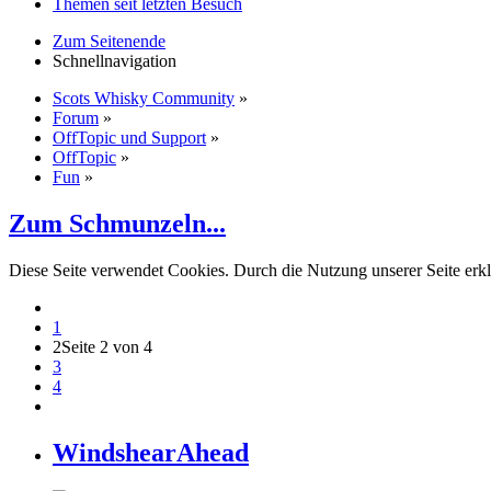
Themen seit letzten Besuch
Zum Seitenende
Schnellnavigation
Scots Whisky Community
»
Forum
»
OffTopic und Support
»
OffTopic
»
Fun
»
Zum Schmunzeln...
Diese Seite verwendet Cookies. Durch die Nutzung unserer Seite erkl
1
2
Seite 2 von 4
3
4
WindshearAhead