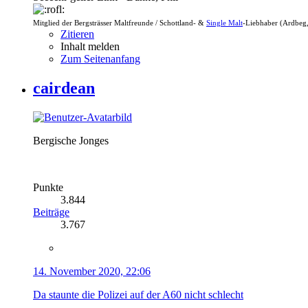
Mitglied der Bergsträsser Maltfreunde / Schottland- &
Single Malt
-Liebhaber (Ardbeg,
Zitieren
Inhalt melden
Zum Seitenanfang
cairdean
Bergische Jonges
Punkte
3.844
Beiträge
3.767
14. November 2020, 22:06
Da staunte die Polizei auf der A60 nicht schlecht