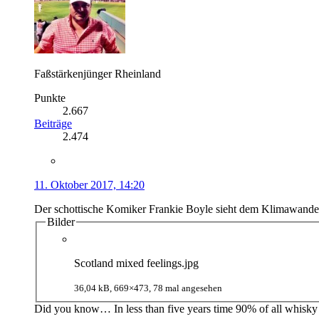
Faßstärkenjünger Rheinland
Punkte
2.667
Beiträge
2.474
11. Oktober 2017, 14:20
Der schottische Komiker Frankie Boyle sieht dem Klimawande
Bilder
Scotland mixed feelings.jpg
36,04 kB, 669×473, 78 mal angesehen
Did you know… In less than five years time 90% of all whisky re