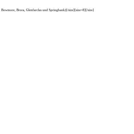
 Bowmore, Brora, Glenfarclas und Springbank)[/size][size=8][/size]