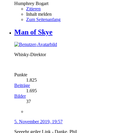
Humphrey Bogart
Zitieren
Inhalt melden
Zum Seitenanfang
Man of Skye
Whisky-Direktor
Punkte
1.825
Beiträge
1.695
Bilder
37
5. November 2019, 19:57
Seeeehr geiler Link - Danke, Phil