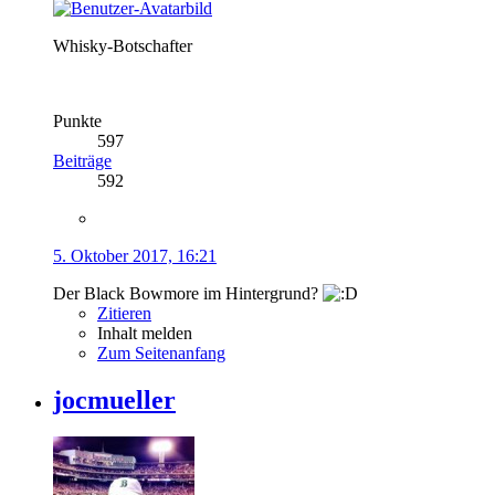
Whisky-Botschafter
Punkte
597
Beiträge
592
5. Oktober 2017, 16:21
Der Black Bowmore im Hintergrund?
Zitieren
Inhalt melden
Zum Seitenanfang
jocmueller