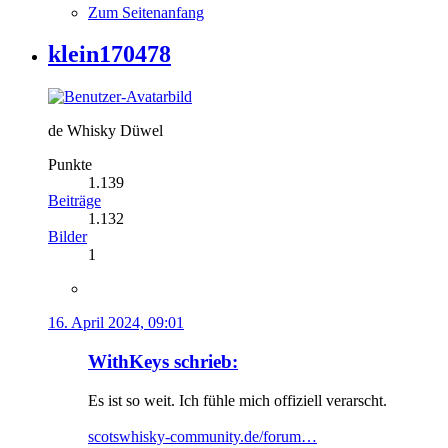
Zum Seitenanfang
klein170478
de Whisky Düwel
Punkte
1.139
Beiträge
1.132
Bilder
1
16. April 2024, 09:01
WithKeys schrieb:
Es ist so weit. Ich fühle mich offiziell verarscht.
scotswhisky-community.de/forum…