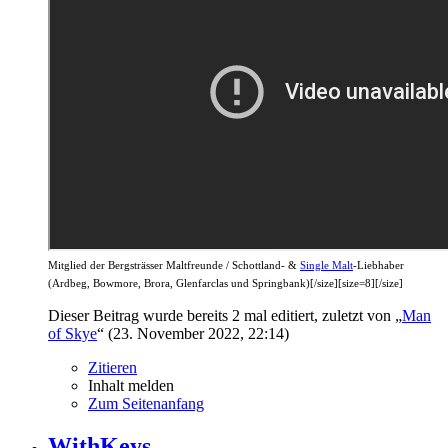
Mitglied der Bergsträsser Maltfreunde / Schottland- &
Single Malt
-Liebhaber
(Ardbeg, Bowmore, Brora, Glenfarclas und Springbank)[/size][size=8][/size]
Dieser Beitrag wurde bereits 2 mal editiert, zuletzt von „
Man
of Skye
“ (
23. November 2022, 22:14
)
Zitieren
Inhalt melden
Zum Seitenanfang
WithKeys