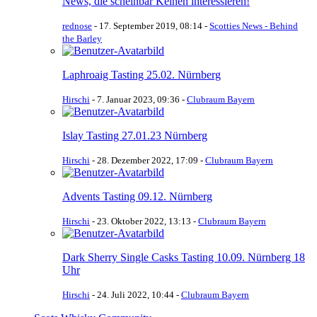
News, die scheinbar Keinen interessieren!
rednose
-
17. September 2019, 08:14
-
Scotties News - Behind
the Barley
Laphroaig Tasting 25.02. Nürnberg
Hirschi
-
7. Januar 2023, 09:36
-
Clubraum Bayern
Islay Tasting 27.01.23 Nürnberg
Hirschi
-
28. Dezember 2022, 17:09
-
Clubraum Bayern
Advents Tasting 09.12. Nürnberg
Hirschi
-
23. Oktober 2022, 13:13
-
Clubraum Bayern
Dark Sherry Single Casks Tasting 10.09. Nürnberg 18
Uhr
Hirschi
-
24. Juli 2022, 10:44
-
Clubraum Bayern