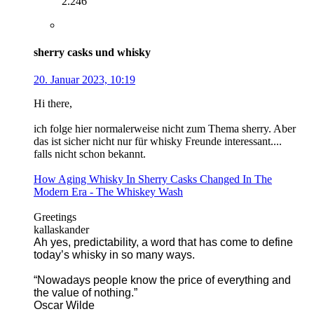
2.246
sherry casks und whisky
20. Januar 2023, 10:19
Hi there,
ich folge hier normalerweise nicht zum Thema sherry. Aber
das ist sicher nicht nur für whisky Freunde interessant....
falls nicht schon bekannt.
How Aging Whisky In Sherry Casks Changed In The
Modern Era - The Whiskey Wash
Greetings
kallaskander
Ah yes, predictability, a word that has come to define
today’s whisky in so many ways.
“Nowadays people know the price of everything and
the value of nothing.”
Oscar Wilde