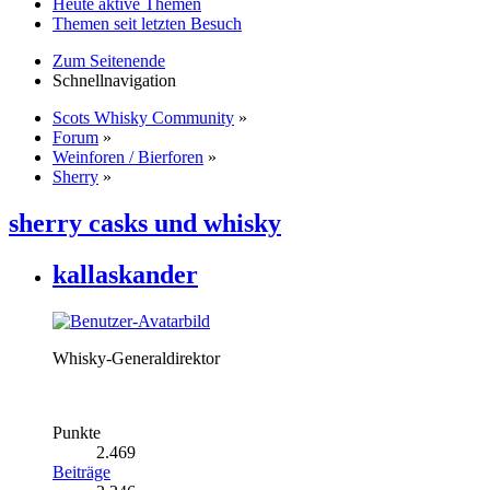
Heute aktive Themen
Themen seit letzten Besuch
Zum Seitenende
Schnellnavigation
Scots Whisky Community
»
Forum
»
Weinforen / Bierforen
»
Sherry
»
sherry casks und whisky
kallaskander
Whisky-Generaldirektor
Punkte
2.469
Beiträge