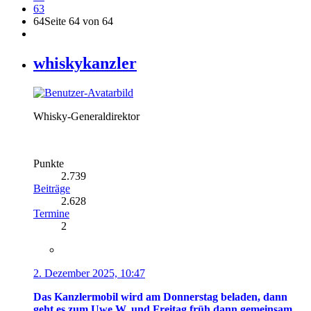
63
64
Seite 64 von 64
whiskykanzler
Whisky-Generaldirektor
Punkte
2.739
Beiträge
2.628
Termine
2
2. Dezember 2025, 10:47
Das Kanzlermobil wird am Donnerstag beladen, dann
geht es zum Uwe W. und Freitag früh dann gemeinsam