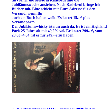
da vorher die Messe in Radebeul und die
Jubiläumswoche anstehen. Nach Radebeul bringe ich
Bücher mit. Bitte schickt mir Eure Adresse für den
Versand, wenn Ihr
auch ein Buch haben wollt. Es kostet 15.- € plus
Versandporto
Der Jubiläumswhisky ist nun auch da. Es ist ein Highland
Park 25 Jahre alt mit 40,2% vol. Er kostet 299.- €, vom
28.03.-4.04. ist er für 249.- € zu haben.