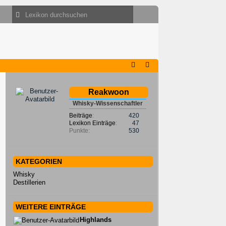
Reakwoon
Whisky-Wissenschaftler
Beiträge
420
Lexikon Einträge
47
Punkte
530
KATEGORIEN
Whisky
Destillerien
WEITERE EINTRÄGE
Highlands