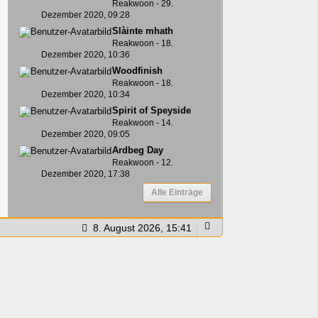
Reakwoon
-
29.
Dezember 2020, 09:28
Slàinte mhath
Reakwoon
-
18.
Dezember 2020, 10:36
Woodfinish
Reakwoon
-
18.
Dezember 2020, 10:34
Spirit of Speyside
Reakwoon
-
14.
Dezember 2020, 09:05
Ardbeg Day
Reakwoon
-
12.
Dezember 2020, 17:38
Alle Einträge
8. August 2026, 15:41