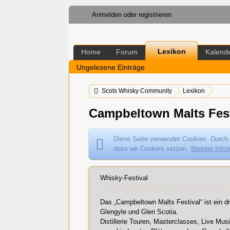
Anmelden oder registrieren
Lexikon
Home
Forum
Kalend
Ungelesene Einträge
Scots Whisky Community
Lexikon
Campbeltown Malts Fest
Diese Seite verwendet Cookies. Durch 
dass wir Cookies setzen.
Weitere Info
Whisky-Festival
Das „
Campbeltown
Malts Festival“ ist ein d
Glengyle und
Glen
Scotia.
Distillerie Touren, Masterclasses, Live Mus