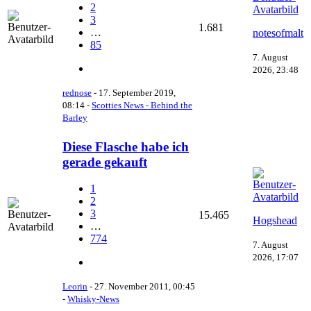
2
3
1.681
…
notesofmalt
85
7. August
2026, 23:48
rednose
-
17. September 2019,
08:14
-
Scotties News - Behind the
Barley
Diese Flasche habe ich
gerade gekauft
1
2
3
15.465
Hogshead
…
774
7. August
2026, 17:07
Leorin
-
27. November 2011, 00:45
-
Whisky-News