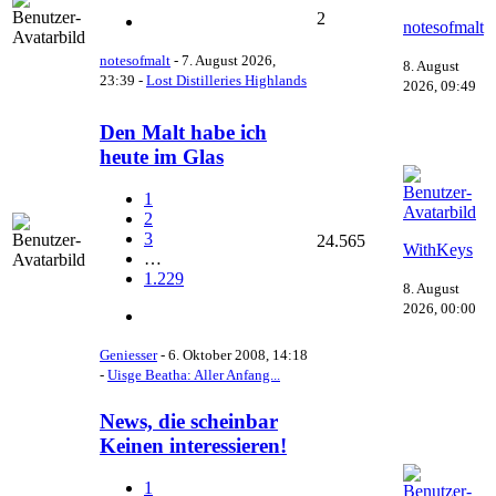
2
notesofmalt
notesofmalt
-
7. August 2026,
8. August
23:39
-
Lost Distilleries Highlands
2026, 09:49
Den Malt habe ich
heute im Glas
1
2
3
24.565
WithKeys
…
1.229
8. August
2026, 00:00
Geniesser
-
6. Oktober 2008, 14:18
-
Uisge Beatha: Aller Anfang...
News, die scheinbar
Keinen interessieren!
1